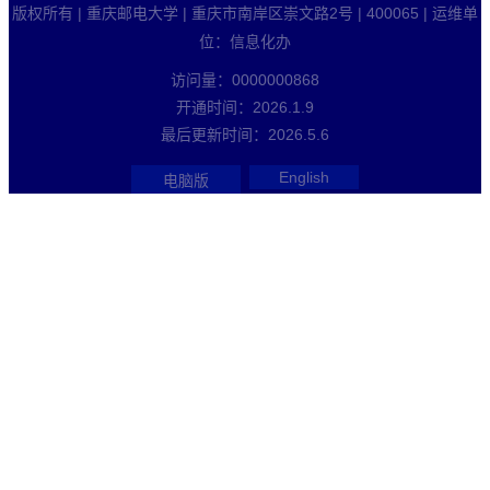
版权所有 | 重庆邮电大学 | 重庆市南岸区崇文路2号 | 400065 | 运维单
位：信息化办
访问量：
0000000868
开通时间：
2026
.
1
.
9
最后更新时间：
2026
.
5
.
6
English
电脑版