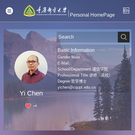
Personal HomePage
Basic Information
Gender:Male
E-Mail:
School/Department:通信学院
Professional Title:讲师（高校）
Degree:哲学博士
yichen@cqupt.edu.cn
Yi Chen
+
4