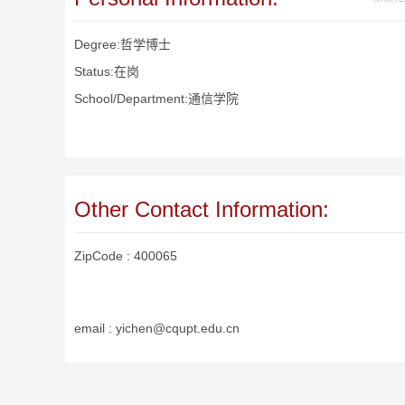
Degree:哲学博士
Status:在岗
School/Department:通信学院
Other Contact Information:
ZipCode :
400065
email :
yichen@cqupt.edu.cn