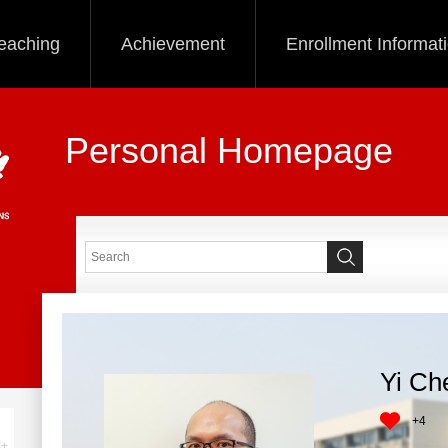
eaching
Achievement
Enrollment Informat
Personal Homepage
Yi Ch
+
4
+