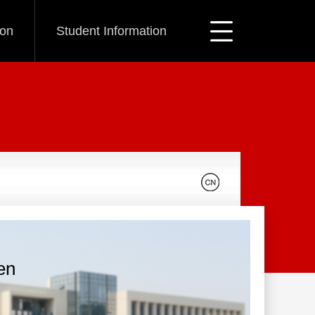
ion
Student Information
en