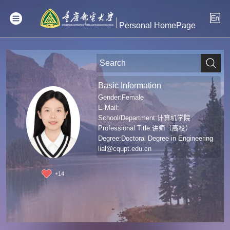
Personal HomePage
Basic Information
Gender:Female
E-Mail:
School/Department:计算机学院
Professional Title:讲师（高校）
Degree:Doctoral Degree in Engineering
lial@cqupt.edu.cn
+
14