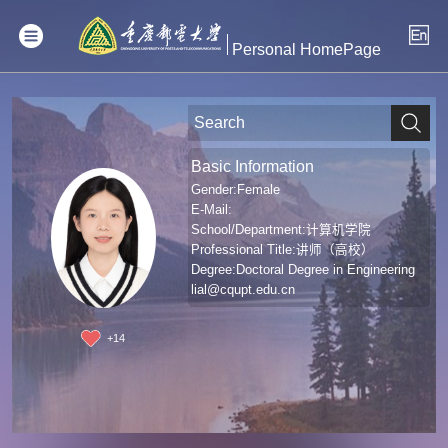
Personal HomePage
Basic Information
Gender:Female
E-Mail:
School/Department:计算机学院
Professional Title:讲师（高校）
Degree:Doctoral Degree in Engineering
lial@cqupt.edu.cn
+
14