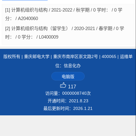
[1] 计算机组织与结构 / 2021-2022 / 秋学期 / 0 学时： / 0 学
分： / A2040060
[2] 计算机组织与结构（留学生） / 2020-2021 / 春学期 / 0 学
时： / 0 学分： / L0400009
版权所有 | 重庆邮电大学 | 重庆市南岸区崇文路2号 | 400065 | 运维单
位：信息化办
电脑版
117
访问量：
0000008740
次
开通时间：
2021
.
8
.
23
最后更新时间：
2026
.
1
.
21