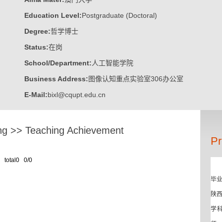
Education Level:
Postgraduate (Doctoral)
Degree:
哲学博士
Status:
在岗
School/Department:
人工智能学院
Business Address:
图像认知重点实验室306办公室
E-Mail:
bixl@cqupt.edu.cn
ng
>>
Teaching Achievement
Pr
total0 0/0
毕
陕
学