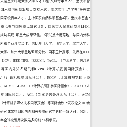
，入选重庆邮电大学文峰人才工程
“
文峰青年百人
”
、重庆市留
归国人员创新创业项目支持人选、重庆市
“
巴渝学者
”
特聘教
、国家级青年人才。主持国家自然科学基金
4
项，重庆市基金
2
，重点参与国家重点研究计划，国家重大仪器研发项目各
1
，成功实现
1
项重大成果转化，
2
项试点应用落地，与国内外科
院所和企业开展合作，包括澳门大学、清华大学、北京大学、
桥大学、加州大学圣地亚哥分校、国家卫计委等，先后在
IEEE
、
IJCV
、
IEEE TIFS
、
IEEE MI
、
TACL
、《中国科学：信息科
》等国内外知名期刊和
CVPR
（计算机视觉国际顶会）、
V
（计算机视觉国际顶会）、
ECCV
（计算机视觉国际顶
）、
ACM SIGGRAPH
（计算机图形学国际顶会）、
AAAI
（人
智能国际顶会）
、
ACL
（自然语言处理国际顶会）
、
ACM
（计算机多媒体技术国际顶会）等国际会议上发表论文
100
余
，
研究成果得到国内外相关领域研究学者的一致认可，
2024
、
5
年全球被引用次数最多的前
2%
科学家。