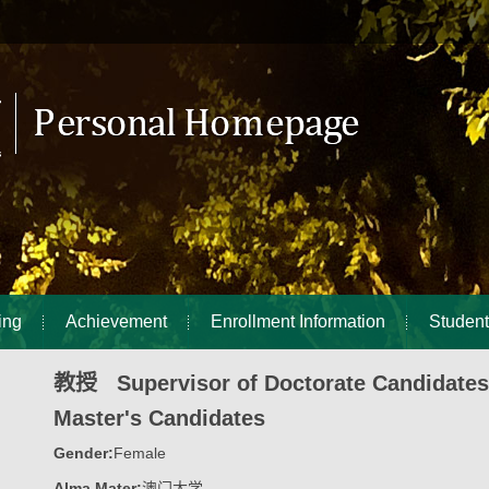
ing
Achievement
Enrollment Information
Student
教授 Supervisor of Doctorate Candidates
Master's Candidates
Gender:
Female
Alma Mater:
澳门大学