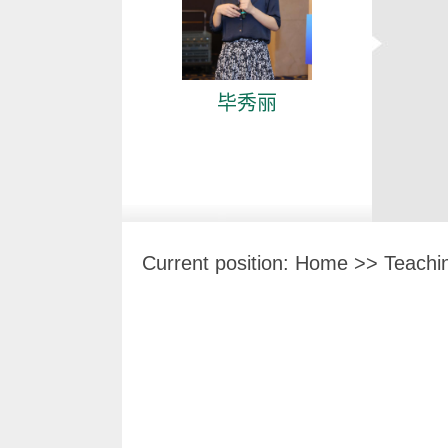
毕秀丽
Current position:
Home
>>
Teachi