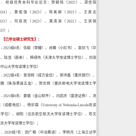
校级优秀本科毕业论文：
贺毓恒（
2025
）、梁佳铭
l
024
）、
黄俊强（
2023
）、陈美颖（
2023
）、王真言
023
）、司臣民（
2023
）、莫清渝（
2022
）、王淇锐
021
）；
【已毕业硕士研究生】：
2023
级
6
名：
伍聪（荣耀）、肖蝶（小红书）、袁剑飞（华
l
）
、陆坚（蔚来）
、
韩禄伟（天津大学攻读博士学位）、刘浩
（中山大学攻读博士学位）
2022
级
4
名：
袁浩翔（成方金信）、郭沛鑫（重庆银行）、
l
茜敬（珠海勇诚五金）、贺庆辉（重庆邮电大学攻读博士学
）
2021
级
6
名：姜璐（金山软件）、闫武庆（富途证券）、汤
l
展（成都电信）、杨宗霖（
University of Nebraska-Lincoln
攻读
士学位）、胡阳（北京航空航天大学攻读博士学位）、苟文
北京大学攻读博士学位）；
2020
级
7
名：田广粮（中冶赛迪）、李明月（上海立达学
l