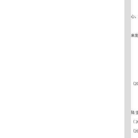
心
来
（2
陆坚
（2
（2