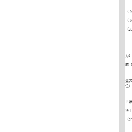
（
2
（
2
（
2
为
威
焦
位
世
博
（