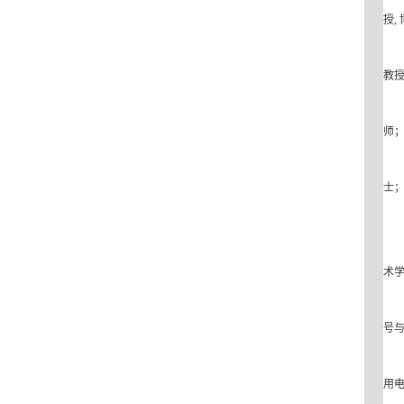
授
,
教
师
士
术
号
用