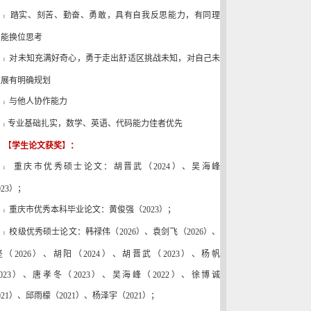
踏实、刻苦、勤奋、勇敢，具有自我反思能力，有同理
l
，能换位思考
对未知充满好奇心，勇于走出舒适区挑战未知，对自己未
l
发展有明确规划
与他人协作能力
l
专业基础扎实，
数学、英语、代码能力佳者优先
l
【
学生论文获奖
】
：
重庆市优秀硕士论文：
胡晋武（2024）、吴海峰
l
023）；
重庆市优秀本科毕业论文
：
黄俊强（
2023
）；
l
校级优秀硕士论文：韩禄伟（2026）、袁剑飞（2026）、
l
（2026）、
胡阳
（2024）
、胡晋武
（2023）
、杨帆
023）
、唐孝冬
（2023）
、
吴海峰（2022）
、
徐博诚
021）
、邱雨檬
（2021）
、杨泽宇
（2021）
；