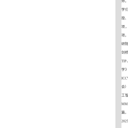
师
学
授
项
项
研
剑
TIP
学
ICC
会
工
MM
篇
202