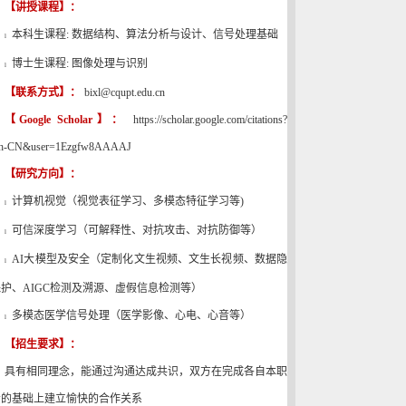
【讲授课程】：
本科生课程
:
数据结构、算法分析与设计、信号处理基础
l
博士生课程
:
图像处理与识别
l
【联系方式】：
bixl@cqupt.edu.cn
【
Google Scholar
】：
https://scholar.google.com/citations?
zh-CN&user=1Ezgfw8AAAAJ
【研究方向】：
计算机视觉（视觉表征学习、多模态特征学习等
)
l
可信深度学习（可解释性、对抗攻击、对抗防御等）
l
AI
大模型及安全（定制化文生视频、文生长视频、数据隐
l
保护、
AIGC
检测及溯源、虚假信息检测等）
多模态医学
信号处理（医学影像、
心电、
心音等）
l
【招生要求】：
具有相同理念，能通过沟通达成共识，双方在完成各自本职
责的基础上建立愉快的合作关系