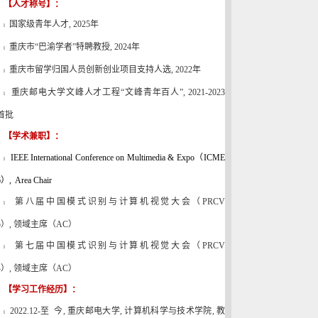
【人才称号】：
国家级青年人才
,
2025
年
l
重庆市“巴渝学者
”特聘教授
, 2024
年
l
重庆市留学归国人员创新创业项目支持人选
, 2022
年
l
重庆邮电大学文峰人才工程“文峰青年百人”
, 2021-2023
l
首批
【学术兼职】：
IEEE International Conference on Multimedia & Expo
（
ICME
l
6
）
, Area Chair
第八届中国模式识别与计算机视觉大会（
PRCV
l
5
）
,
领域主席（
AC
）
第七届中国模式识别与计算机视觉大会（
PRCV
l
4
）
,
领域主席（
AC
）
【学习工作经历】：
2022.12-
至 今
,
重庆邮电大学
,
计算机科学与技术学院
,
教
l