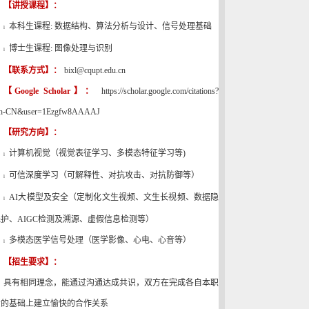
【讲授课程】：
本科生课程
:
数据结构、算法分析与设计、信号处理基础
l
博士生课程
:
图像处理与识别
l
【联系方式】：
bixl@cqupt.edu.cn
【
Google Scholar
】：
https://scholar.google.com/citations?
zh-CN&user=1Ezgfw8AAAAJ
【研究方向】：
计算机视觉（视觉表征学习、多模态特征学习等
)
l
可信深度学习（可解释性、对抗攻击、对抗防御等）
l
AI
大模型及安全（定制化文生视频、文生长视频、数据隐
l
保护、
AIGC
检测及溯源、虚假信息检测等）
多模态医学
信号处理（医学影像、
心电、
心音等）
l
【招生要求】：
具有相同理念，能通过沟通达成共识，双方在完成各自本职
责的基础上建立愉快的合作关系