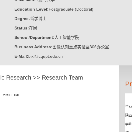
Education Level:
Postgraduate (Doctoral)
Degree:
哲学博士
Status:
在岗
School/Department:
人工智能学院
Business Address:
图像认知重点实验室306办公室
E-Mail:
bixl@cqupt.edu.cn
fic Research
>>
Research Team
Pr
total0 0/0
毕
陕
学