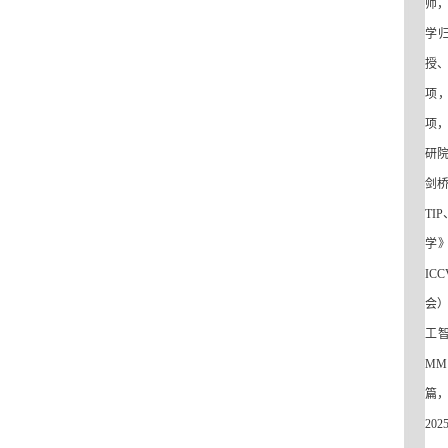
师
学
授
项
项
研
剑
TIP
学
ICC
会
工
MM
篇
202