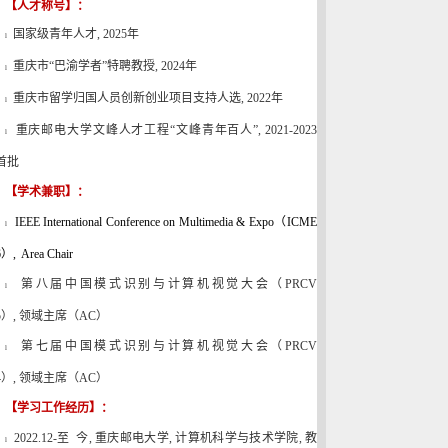
【人才称号】：
国家级青年人才
,
2025
年
l
重庆市“巴渝学者
”特聘教授
, 2024
年
l
重庆市留学归国人员创新创业项目支持人选
, 2022
年
l
重庆邮电大学文峰人才工程“文峰青年百人”
, 2021-2023
l
首批
【学术兼职】：
IEEE International Conference on Multimedia & Expo
（
ICME
l
6
）
, Area Chair
第八届中国模式识别与计算机视觉大会（
PRCV
l
5
）
,
领域主席（
AC
）
第七届中国模式识别与计算机视觉大会（
PRCV
l
4
）
,
领域主席（
AC
）
【学习工作经历】：
2022.12-
至 今
,
重庆邮电大学
,
计算机科学与技术学院
,
教
l