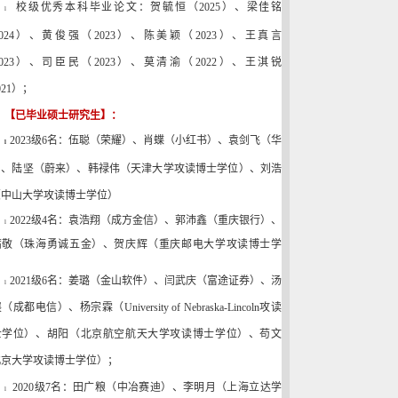
校级优秀本科毕业论文：
贺毓恒（
2025
）、梁佳铭
l
024
）、
黄俊强（
2023
）、陈美颖（
2023
）、王真言
023
）、司臣民（
2023
）、莫清渝（
2022
）、王淇锐
021
）；
【已毕业硕士研究生】：
2023
级
6
名：
伍聪（荣耀）、肖蝶（小红书）、袁剑飞（华
l
）
、陆坚（蔚来）
、
韩禄伟（天津大学攻读博士学位）、刘浩
（中山大学攻读博士学位）
2022
级
4
名：
袁浩翔（成方金信）、郭沛鑫（重庆银行）、
l
茜敬（珠海勇诚五金）、贺庆辉（重庆邮电大学攻读博士学
）
2021
级
6
名：姜璐（金山软件）、闫武庆（富途证券）、汤
l
展（成都电信）、杨宗霖（
University of Nebraska-Lincoln
攻读
士学位）、胡阳（北京航空航天大学攻读博士学位）、苟文
北京大学攻读博士学位）；
2020
级
7
名：田广粮（中冶赛迪）、李明月（上海立达学
l