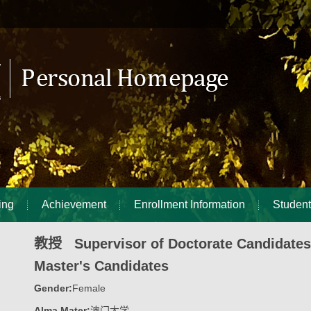
ing
Achievement
Enrollment Information
Student
教授 Supervisor of Doctorate Candidates
Master's Candidates
Gender:
Female
Alma Mater:
澳门大学