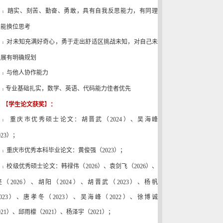
踏实、刻苦、勤奋、勇敢，具有自我反思能力，有同理
l
，能换位思考
对未知充满好奇心，勇于走出舒适区挑战未知，对自己未
l
发展有明确规划
与他人协作能力
l
专业基础扎实，
数学、英语、代码能力佳者优先
l
【
学生论文获奖
】
：
重庆市优秀硕士论文：
胡晋武（2024）、吴海峰
l
023）；
重庆市优秀本科毕业论文
：
黄俊强（
2023
）；
l
校级优秀硕士论文：韩禄伟（2026）、袁剑飞（2026）、
l
（2026）、
胡阳
（2024）
、胡晋武
（2023）
、杨帆
023）
、唐孝冬
（2023）
、
吴海峰（2022）
、
徐博诚
021）
、邱雨檬
（2021）
、杨泽宇
（2021）
；