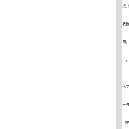
授
,
教
师
士
术
号
用