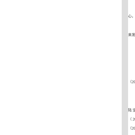
心
来
（2
陆坚
（2
（2