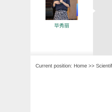
毕秀丽
Current position:
Home
>>
Scienti