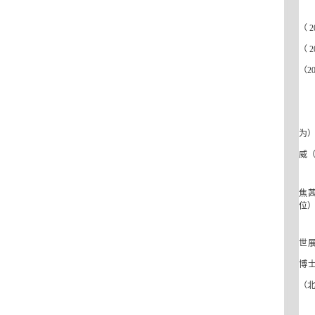
（
2
（
2
（
2
为
威
焦
位
世
博
（