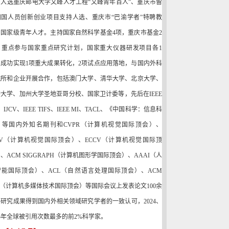
，入选重庆邮电大学文峰人才工程
“
文峰青年百人
”
、重庆市留
归国人员创新创业项目支持人选、重庆市
“
巴渝学者
”
特聘教
、国家级青年人才。主持国家自然科学基金
4
项，重庆市基金
2
，重点参与国家重点研究计划，国家重大仪器研发项目各
1
，成功实现
1
项重大成果转化，
2
项试点应用落地，与国内外科
院所和企业开展合作，包括澳门大学、清华大学、北京大学、
桥大学、加州大学圣地亚哥分校、国家卫计委等，先后在
IEEE
、
IJCV
、
IEEE TIFS
、
IEEE MI
、
TACL
、《中国科学：信息科
》等国内外知名期刊和
CVPR
（计算机视觉国际顶会）、
V
（计算机视觉国际顶会）、
ECCV
（计算机视觉国际顶
）、
ACM SIGGRAPH
（计算机图形学国际顶会）、
AAAI
（人
智能国际顶会）
、
ACL
（自然语言处理国际顶会）
、
ACM
（计算机多媒体技术国际顶会）等国际会议上发表论文
100
余
，
研究成果得到国内外相关领域研究学者的一致认可，
2024
、
5
年全球被引用次数最多的前
2%
科学家。