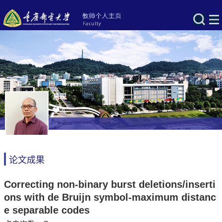
易琛
4
论文成果
Correcting non-binary burst deletions/inserti
ons with de Bruijn symbol-maximum distanc
e separable codes