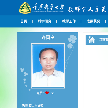
首页
科学研究
教学工作
成果获奖
许国良
当前
点赞：
58
教授 硕士生导师