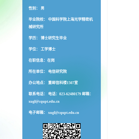
性别： 男
毕业院校： 中国科学院上海光学精密机
械研究所
学历： 博士研究生毕业
学位： 工学博士
在职信息：在岗
所在单位： 电信研究院
办公地点： 重邮信科楼1507室
联系电话： 电话：023-62480179 邮箱：
xugl@cqupt.edu.cn
电子邮箱：
xugl@cqupt.edu.cn