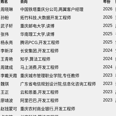
姓名
去向
年份
2026
周晓琳
中国铁塔重庆分公司,两翼客户经理
2026
孙盼
拓竹科技,大数据开发工程师
2025
武子轩
重庆邮电大学,读博
2025
张伟
华南理工大学,读博
2025
杨永亮
腾讯PCG,开发工程师
2024
李新洋
长安集团,开发工程师
2024
王青艳
知乎,算法工程师
2024
周建成
马上消费,开发工程师
2023
李戴天霞
重庆城市管理职业学院,专任教师
2023
魏琪
广东省电信规划设计院,信息化咨询工程师
2023
王正
云和恩墨,开发工程师
2023
廖靖波
阿里巴巴,开发工程师
赵钱蒙可
重庆农村商业银行,开发工程师