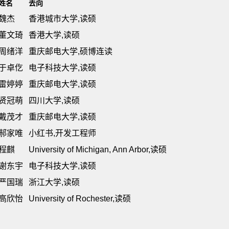
姓名
去向
魏杰
香港城市大学,读硕
董文琦
香港大学,读硕
周绪洋
重庆邮电大学,硕博连读
于卓仡
电子科技大学,读硕
雷婷婷
重庆邮电大学,读硕
贤冠萌
四川大学,读硕
戴茂才
重庆邮电大学,读硕
郝家唯
小红书,开发工程师
程麒
University of Michigan, Ann Arbor,读硕
谢东宇
电子科技大学,读硕
严国瑞
浙江大学,读硕
高欣怡
University of Rochester,读硕