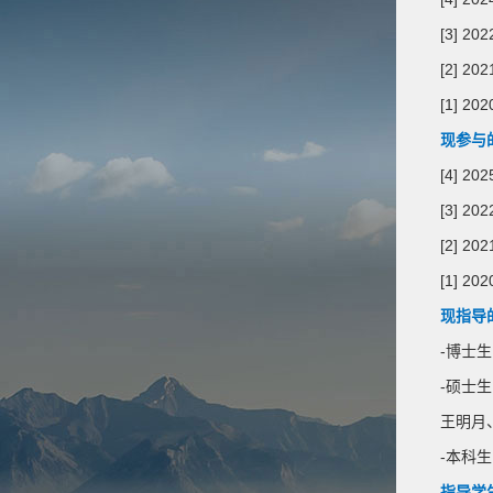
[3] 
[2] 
[1] 
现参与
[4] 
[3] 
[2] 
[1] 
现指导
-博士
-硕士
王明月
-本科
指导学