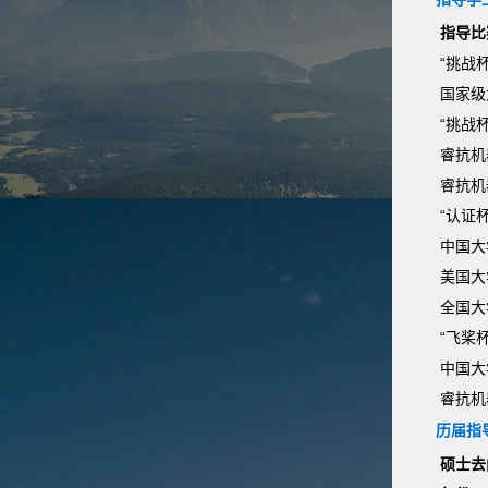
指导比
“挑战
国家级
“挑战
睿抗机
睿抗机
“认证
中国大
美国大
全国大
“飞桨
中国大
睿抗机
历届指
硕士去