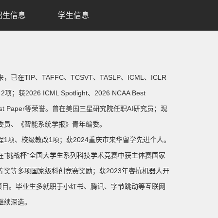
招生信息
学生信息
P、TAFFC、TCSVT、TASLP、ICML、ICLR
CML Spotlight、2026 NCAA Best
nformatics Best Paper等荣誉。曾在美国三星研究院任职AI研究员；现
委员、《智能系统学报》青年编委。
1项、校级教改1项；获2024重庆市来华留学先进个人。
“挑战杯”全国大学生系列科技学术竞赛中获主体赛国家
奖等多项国家级科创竞赛奖励；获2023年睿抗机器人开
项目
。毕业生多就职于小红书、腾讯、字节跳动等互联网
继续深造。