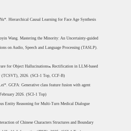
*. Hierarchical Causal Learning for Face Age Synthesis
yin Wang. Mastering the Minority: An Uncertainty-guided
tions on Audio, Speech and Language Processing (TASLP).
nationsﻪ Rectification in LLM-based
ogy (TCSVT), 2026. (SCI-1 Top, CCF-B)
i*. GCFA: Generative class feature fusion with agent
, February 2026. (SCI-1 Top)
s Entity Reasoning for Multi-Turn Medical Dialogue
raction of Chinese Characters Structures and Boundary