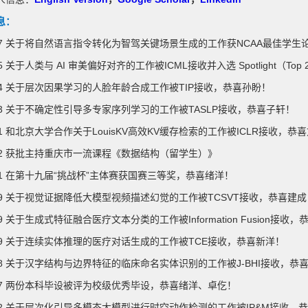
息：
6.07 关于将自然语言指令转化为智驾关键场景生成的工作获NCAA最佳学
.05 关于人类与 AI 审美偏好对齐的工作被ICML接收并入选 Spotlight（To
.04 关于层次因果学习的人脸年龄合成工作被TIP接收，恭喜孙盼！
.03 关于不确定性引导多专家序列学习的工作被TASLP接收，恭喜子轩！
1
和北京大学合作
关于LouisKV高效KV缓存检索的工作被ICLR接收，恭
5.12 获批主持重庆市一流课程《数据结构（留学生）》
.11 在第十九届“挑战杯”主体赛获国赛三等奖，恭喜绪洋！
5.09 关于视觉证据降低大模型视频描述幻觉的工作被TCSVT接收，恭喜建成
.09 关于生成式特征融合医疗文本分类的工作被Information Fusion接收
5.09 关于连续实体推理的医疗对话生成的工作被TCE接收，恭喜新洋！
.08 关于汉字结构与边界特征的临床命名实体识别的工作被J-BHI接收，恭
5.07 两份本科毕设被评为校级优秀毕设，恭喜绪洋、卓仡！
5.02 关于层次化引导多模态大模型进行时空动作检测的工作被IP&M接收，