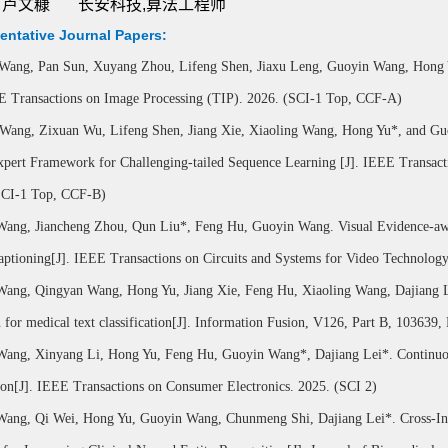
卢文糠
长安科技,算法工程师
entative Journal Papers:
 Wang, Pan Sun, Xuyang Zhou, Lifeng Shen, Jiaxu Leng, Guoyin Wang, Hong Yu
EE Transactions on Image Processing (TIP). 2026. (SCI-1 Top, CCF-A)
 Wang, Zixuan Wu, Lifeng Shen, Jiang Xie, Xiaoling Wang, Hong Yu*, and Guo
xpert Framework for Challenging-tailed Sequence Learning [J]. IEEE Transac
SCI-1 Top, CCF-B)
ng, Jiancheng Zhou, Qun Liu*, Feng Hu, Guoyin Wang. Visual Evidence-aware for Object Halluci
aptioning[J]. IEEE Transactions on Circuits and Systems for Video Technol
Wang, Qingyan Wang, Hong Yu, Jiang Xie, Feng Hu, Xiaoling Wang, Dajiang Le
n for medical text classification[J]. Information Fusion, V126, Part B, 103639
Wang, Xinyang Li, Hong Yu, Feng Hu, Guoyin Wang*, Dajiang Lei*. Continuou
on[J]. IEEE Transactions on Consumer Electronics. 2025. (SCI 2)
Wang, Qi Wei, Hong Yu, Guoyin Wang, Chunmeng Shi, Dajiang Lei*. Cross-Inte