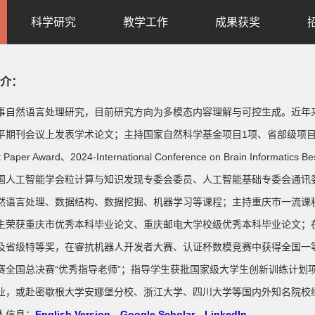
科学研究
教学工作
成果获奖
介：
自然语言处理研究，目前研究方向为多模态内容理解与可控生成。近年来，已在TI
期刊会议上发表学术论文；主持国家自然科学基金项目1项、省部级项目2项；获2026 I
nt Paper Award、2024-International Conference on Brain I
国人工智能学会粒计算与知识发现专委会委员、人工智能基础专委会通讯
然语言处理、
数据结构、数据挖掘、机器学习等课程；主持重庆市一流课程
生荣获重庆市优秀本科毕业论文、重庆邮电大学校级优秀本科毕业论文；在
及省级特等奖，在睿抗机器人开发者大赛、认证杯数模竞赛中获得全国一等
赛全国总决赛“优秀指导老师”；
指导学生获批国家级大学生创新训练计划
业，或赴密歇根大学安娜堡分校、浙江大学、四川大学等国内外知名院校
人信息：
English Version
，
Google Scholar
，
LinkedIn