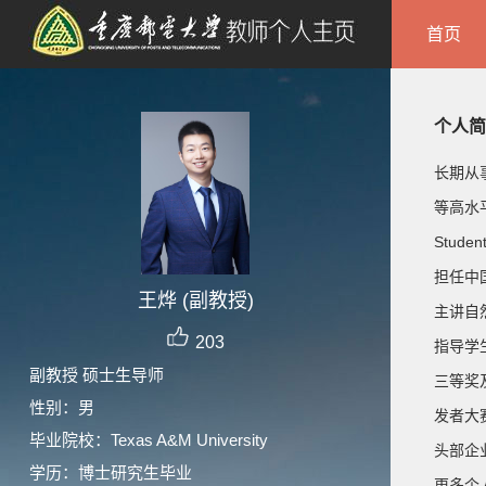
首页
个人简
长期从事
等高水平
Stude
担任中
王烨 (副教授)
主讲
自
203
指导学
副教授 硕士生导师
三等奖
性别：男
发者大
毕业院校：Texas A&M University
头部企
学历：博士研究生毕业
更多个