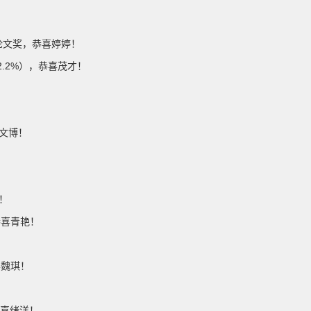
生论文奖，恭喜婷婷！
p 2.2%），恭喜茂才！
喜文博！
！
，恭喜青艳！
喜魏琪！
恭喜绪洋！