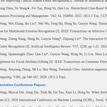
 for Improving Clinical Named Entity Recognition[J]. Journal of Biomedical 
ang Zhou, Ye Wang∗, Fei Tao, Hong Yu, Qun Liu. Hierarchical Chat-Based St
ormation Processing and Management. V62, I4, 104094. 2025. (SCI-1 Top, CC
Wang, Wei Zhang, Ke Liu*, Wei Wu, Feng Hu, Hong Yu, Guoyin Wang. Dynam
tion for Multimodal Emotion Recognition [J]. IEEE Transactions on Affective
Wang, Zheng Wang, Hong Yu, Guoyin Wang*, Dajiang Lei*. The Interactive Fus
tity Recognition [J]. Artificial Intelligence Review. V57, I258, pp 1-21. 202
Wang, Qianmengke Zhao, Qun Liu*, Guoyin Wang, Hong Yu, Li Liu, Jiaxu Le
glement for Facial Attribute Editing [J]. IEEE Transactions on Consumer Ele
Wang, Xinxiang Zhang, Mi Lu, Han Wang, Yoonsuck Choe. Attention augmentati
mputing, V385, pp 340-347, 2020. (SCI-2 Top)
entative Conference Papers:
ang, Maocai Dai, Jiang Xie, Xiuli Bi, Fei Tao, Xiao Li, Hong Yu. When Attrib
ent [C]. 2026 International Conference on Machine Learning (ICML), Seoul,