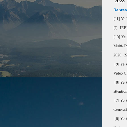
2023
Repres
[11] Ye
[J]. IE
[10] Ye
Multi-E
2026. (
[9] Ye Wa
Video C
[8] Ye 
attentio
[7] Ye 
Generati
[6] Ye 