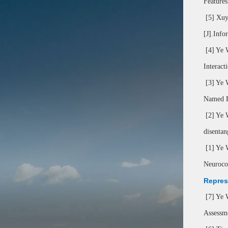
Features
[5] Xuy
[J].Inf
[4] Ye 
Interac
[3] Ye 
Named En
[2] Ye 
disentan
[1] Ye 
Neuroco
Repres
[7] Ye W
Assessm