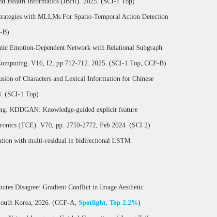
and Health Informatics (JBHI). 2025. (SCI-1 Top)
rategies with MLLMs For Spatio-Temporal Action Detection
F-B)
ic Emotion-Dependent Network with Relational Subgraph
 Computing. V16, I2, pp 712-712. 2025. (SCI-1 Top, CCF-B)
ion of Characters and Lexical Information for Chinese
4. (SCI-1 Top)
ng. KDDGAN: Knowledge-guided explicit feature
ctronics (TCE). V70, pp. 2759-2772, Feb 2024. (SCI 2)
on with multi-residual in bidirectional LSTM.
utes Disagree: Gradient Conflict in Image Aesthetic
 South Korea, 2026. (CCF-A,
Spotlight, Top 2.2%
)