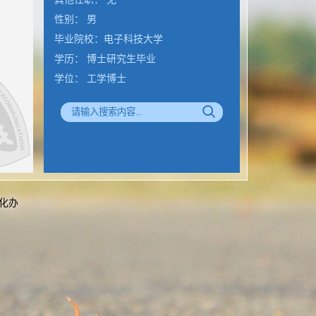
性别： 男
毕业院校：电子科技大学
学历： 博士研究生毕业
学位： 工学博士
在职信息：在岗
所在单位：通信学院
办公地点： 重庆邮电大学，逸夫楼，
YF414室
联系电话：邮箱 Luozt@cqupt.edu.cn
电子邮箱：
luozt@cqupt.edu.cn
息化办
通讯/办公地址 :
重庆邮电大学，逸夫楼
414
邮箱 :
luozt@cqupt.edu.cn