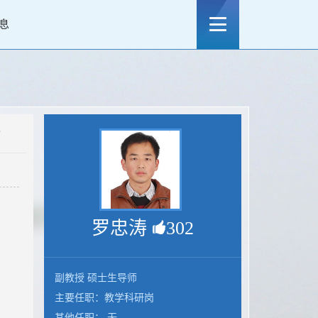
息
罗忠涛
302
副教授 硕士生导师
主要任职：教学科研岗
其他任职： 无