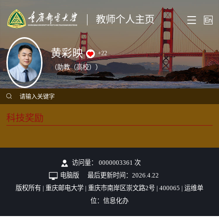
教师个人主页
黄彩映
+
22
（助教（高校））
科技奖励
访问量：
0000003361
次
电脑版
最后更新时间：
2026
.
4
.
22
版权所有 | 重庆邮电大学 | 重庆市南岸区崇文路2号 | 400065 | 运维单
位：信息化办