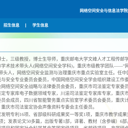
网络空间安全与信息法学院
招生信息
学生信息
博士，三级教授，博士生导师，重庆邮电大学文峰人才工程传邮
市学术技术带头人
(
网络空间安全学科
)
，重庆市级教学团队
——“
带头人，网络空间安全监测与治理重庆市重点实验室主任。任
中
能与安全专业委员会委员，中国网络空间安全学会组织建设工作
会网络空间安全战略与法律委员会委员
，
重庆市司法鉴定专家委
鉴定专家库电子数据领域专家，川渝司法鉴定专家库专家
，
重庆
委员会成员，四川省智能警务重点实验室学术委员会委员，
重庆
，重庆市司法鉴定协会声像资料
专委会主任委员
。
家发明专利
1
6
项、省部级科研成果奖一等奖
1
项，重庆市教学成果
项；发表论文
50
多篇，出版专著
1
部，译著、教材（含参编）
6
部