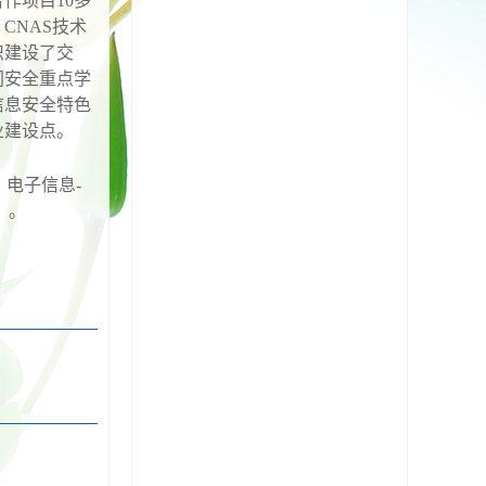
合作项目
10
多
，
CNAS
技术
织建设了交
间安全重点学
信息安全特色
业建设点。
，电子信息
-
）
。