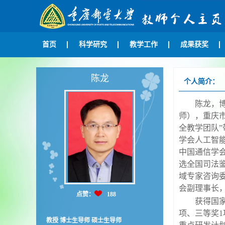
首页
科学研究
教学工作
成果获奖
陈龙
个人简介：
陈龙，
师），重庆
全教学团队
”
学会人工智
中国通信学
选全国司法
域专家咨询
会副理事长
点赞：
188
获得国
项、三等奖
1
教授 博士生导师 硕士生导师