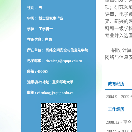
重点研发计
项；研究领
性别： 男
评审，电子
学历： 博士研究生毕业
叉、新兴的
科和一级学
学位： 工学博士
专业并入选
在职信息：在岗
招收
计算
所在单位： 网络空间安全与信息法学院
网络与信息
电子邮箱：
chenlong@cqupt.edu.cn
邮编 :
400065
通讯/办公地址 :
重庆邮电大学
教育经历
邮箱 :
chenlong@cqupt.edu.cn
2004.9 - 2009.
工作经历
2008.12 - 至今
2002.9 - 2008.