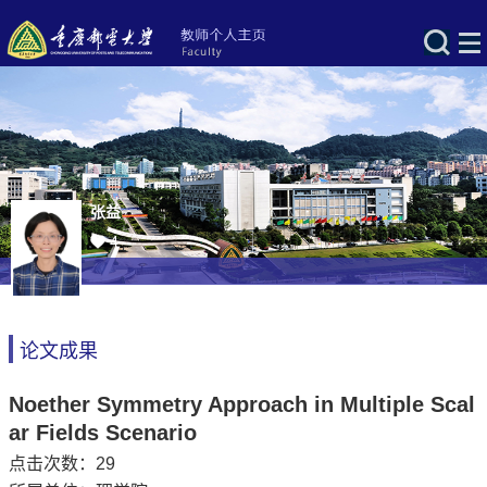
张益
4
论文成果
Noether Symmetry Approach in Multiple Scal
ar Fields Scenario
点击次数：
29