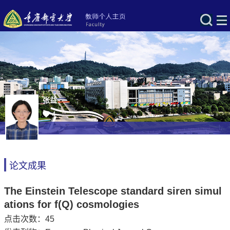
张益
4
论文成果
The Einstein Telescope standard siren simul
ations for f(Q) cosmologies
点击次数：
45