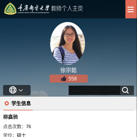
徐宗懿
559
学生信息
柳鑫驰
点击次数：
76
学位：
硕士