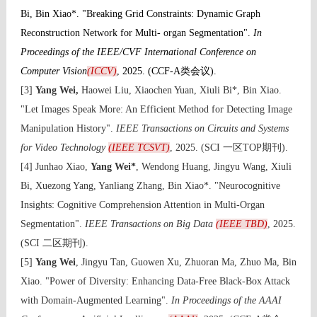
Bi, Bin Xiao*. "Breaking Grid Constraints: Dynamic Graph
Reconstruction Network for Multi- organ Segmentation".
In
Proceedings of the IEEE/CVF International Conference on
Computer Vision
(ICCV)
, 2025. (CCF-A类会议).
[3]
Yang Wei,
Haowei Liu, Xiaochen Yuan, Xiuli Bi*, Bin Xiao.
"Let Images Speak More: An Efficient Method for Detecting Image
Manipulation History".
IEEE Transactions on Circuits and Systems
for Video Technology
(
IEEE TCSVT)
, 2025. (SCI 一区TOP期刊).
[4] Junhao Xiao,
Yang Wei*
, Wendong Huang, Jingyu Wang, Xiuli
Bi, Xuezong Yang, Yanliang Zhang, Bin Xiao*. "Neurocognitive
Insights: Cognitive Comprehension Attention in Multi-Organ
Segmentation".
IEEE Transactions on Big Data
(IEEE TBD)
, 2025.
(SCI 二区期刊).
[5]
Yang Wei
, Jingyu Tan, Guowen Xu, Zhuoran Ma, Zhuo Ma, Bin
Xiao. "Power of Diversity: Enhancing Data-Free Black-Box Attack
with Domain-Augmented Learning".
In Proceedings of the AAAI