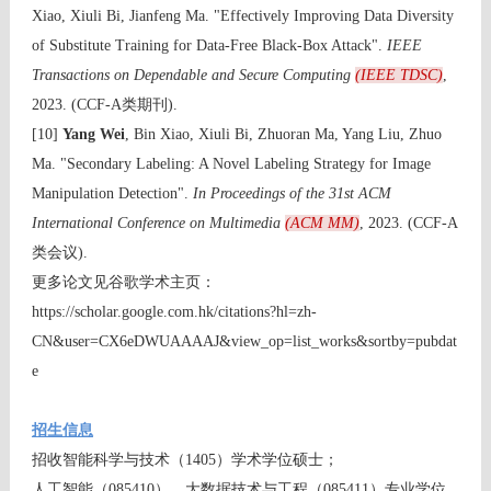
Xiao, Xiuli Bi, Jianfeng Ma. "Effectively Improving Data Diversity
of Substitute Training for Data-Free Black-Box Attack".
IEEE
Transactions on Dependable and Secure Computing
(IEEE TDSC)
,
2023. (CCF-A类期刊).
[10]
Yang Wei
, Bin Xiao, Xiuli Bi, Zhuoran Ma, Yang Liu, Zhuo
Ma. "Secondary Labeling: A Novel Labeling Strategy for Image
Manipulation Detection".
In Proceedings of the 31st ACM
International Conference on Multimedia
(ACM MM)
, 2023. (CCF-A
类会议).
更多论文见谷歌学术主页：
https://scholar.google.com.hk/citations?hl=zh-
CN&user=CX6eDWUAAAAJ&view_op=list_works&sortby=pubdat
e
招生信息
招收
智能科学与技术（1405）学术学位硕士；
人工智能（085410）、大数据技术与工程（085411）专业学位