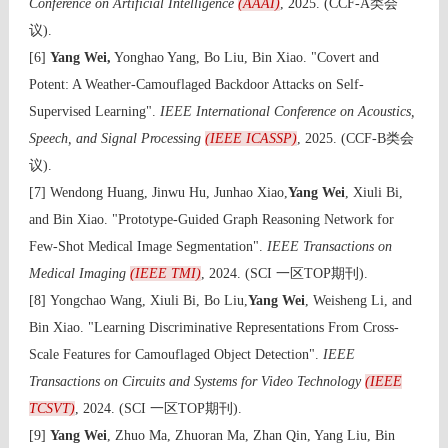
Conference on Artificial Intelligence
(AAAI)
, 2025. (CCF-A类会
议).
[6]
Yang Wei,
Yonghao Yang, Bo Liu, Bin Xiao. "Covert and
Potent: A Weather-Camouflaged Backdoor Attacks on Self-
Supervised Learning".
IEEE International Conference on Acoustics,
Speech, and Signal Processing
(IEEE ICASSP)
, 2025. (CCF-B类会
议).
[7] Wendong Huang, Jinwu Hu, Junhao Xiao,
Yang Wei
, Xiuli Bi,
and Bin Xiao. "Prototype-Guided Graph Reasoning Network for
Few-Shot Medical Image Segmentation".
IEEE Transactions on
Medical Imaging
(IEEE TMI)
, 2024. (SCI 一区TOP期刊).
[8] Yongchao Wang, Xiuli Bi, Bo Liu,
Yang Wei
, Weisheng Li, and
Bin Xiao. "Learning Discriminative Representations From Cross-
Scale Features for Camouflaged Object Detection".
IEEE
Transactions on Circuits and Systems for Video Technology
(IEEE
TCSVT)
, 2024. (SCI 一区TOP期刊).
[9]
Yang Wei
, Zhuo Ma, Zhuoran Ma, Zhan Qin, Yang Liu, Bin