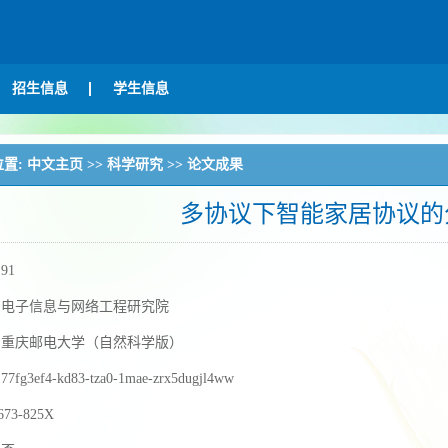
招生信息
学生信息
位置:
中文主页
>>
科学研究
>>
论文成果
多协议下智能家居协议的
：
91
：
电子信息与网络工程研究院
：
重庆邮电大学（自然科学版）
：
77fg3ef4-kd83-tza0-1mae-zrx5dugjl4ww
673-825X