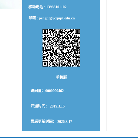
移动电话 :
13983101102
邮箱 :
pengdq@cqupt.edu.cn
手机版
访问量：
0000009462
开通时间：
2019
.
3
.
15
最后更新时间：
2026
.
3
.
17