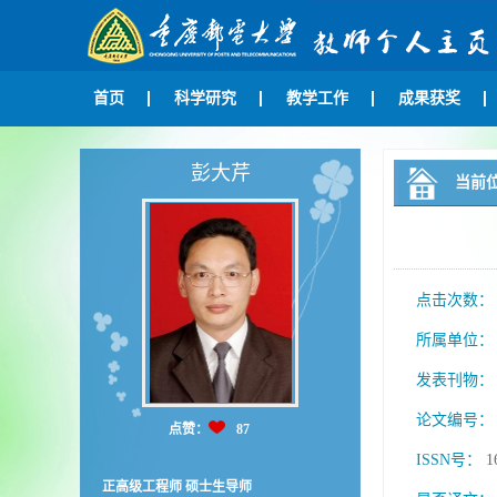
首页
科学研究
教学工作
成果获奖
彭大芹
当前
点击次数
所属单位
发表刊物
论文编号
点赞：
87
ISSN号：
1
正高级工程师 硕士生导师