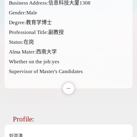
Business Address:信息科技大厦1308
Gender:Male
Degree:教育学博士
Professional Title:副教授
Status:在岗
Alma Mater:西南大学
Whether on the job:yes
Supervisor of Master's Candidates
Profile:
刘洪涛