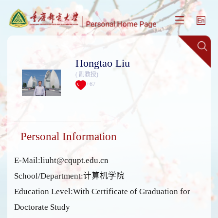
Hongtao Liu
( 副教授)
+
67
Personal Information
E-Mail:liuht@cqupt.edu.cn
School/Department:计算机学院
Education Level:With Certificate of Graduation for
Doctorate Study